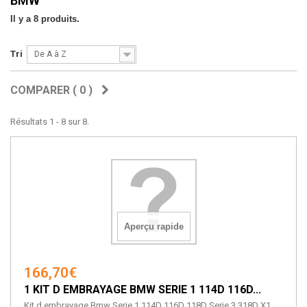
BMW
Il y a 8 produits.
Tri
De A à Z
COMPARER (
0
)
Résultats 1 - 8 sur 8.
Aperçu rapide
166,70€
1 KIT D EMBRAYAGE BMW SERIE 1 114D 116D...
Kit d embrayage Bmw Serie 1 114D 116D 118D Serie 3 318D X1