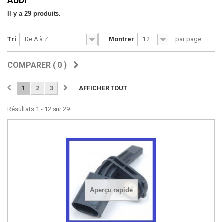
AUDI
Il y a 29 produits.
Tri
Montrer
par page
De A à Z
12
COMPARER (
0
)
1
2
3
AFFICHER TOUT
Résultats 1 - 12 sur 29.
Aperçu rapide