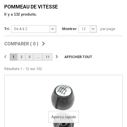
POMMEAU DE VITESSE
Il y a 132 produits.
Tri
Montrer
par page
De A à Z
12
COMPARER (
0
)
1
2
3
...
11
AFFICHER TOUT
Résultats 1 - 12 sur 132.
Aperçu rapide