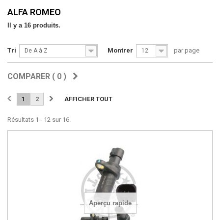
ALFA ROMEO
Il y a 16 produits.
Tri
Montrer
par page
De A à Z
12
COMPARER (
0
)
1
2
AFFICHER TOUT
Résultats 1 - 12 sur 16.
Aperçu rapide