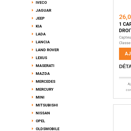
IVECO
JAGUAR
26,
JEEP
1 CA
KIA
DROI
LADA
Capteu
LANCIA
Classe
LAND ROVER
AJ
LEXUS
MASERATI
DÉTA
MAZDA
MERCEDES
A
MERCURY
co
MINI
MITSUBISHI
NISSAN
OPEL
OLDSMOBILE