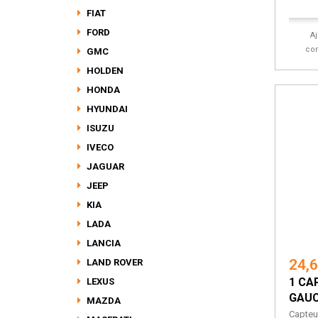
FIAT
FORD
A
co
GMC
HOLDEN
HONDA
HYUNDAI
ISUZU
IVECO
JAGUAR
JEEP
KIA
LADA
LANCIA
24,
LAND ROVER
1 CA
LEXUS
GAUC
MAZDA
Capteu