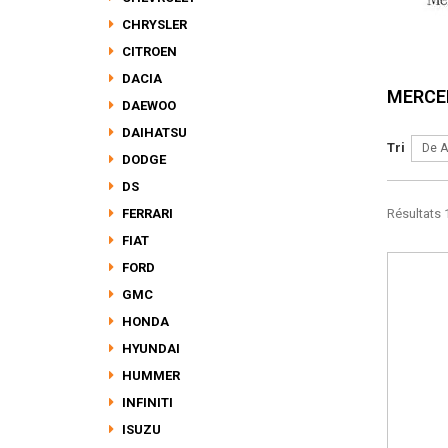
CHRYSLER
CITROEN
DACIA
MERCE
DAEWOO
DAIHATSU
Tri
De A
DODGE
DS
FERRARI
Résultats 1
FIAT
FORD
GMC
HONDA
HYUNDAI
HUMMER
INFINITI
ISUZU