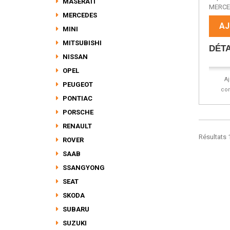
MASERATI
MERCED
MERCEDES
AJ
MINI
MITSUBISHI
DÉTA
NISSAN
OPEL
A
PEUGEOT
co
PONTIAC
PORSCHE
RENAULT
Résultats 1
ROVER
SAAB
SSANGYONG
SEAT
SKODA
SUBARU
SUZUKI