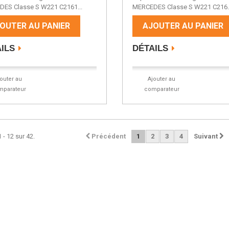
ES Classe S W221 C2161...
MERCEDES Classe S W221 C216..
OUTER AU PANIER
AJOUTER AU PANIER
ILS
DÉTAILS
jouter au
Ajouter au
mparateur
comparateur
 - 12 sur 42.
Précédent
1
2
3
4
Suivant