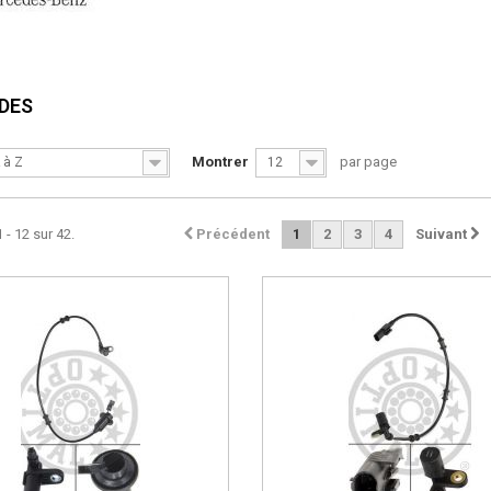
DES
Montrer
par page
 à Z
12
 - 12 sur 42.
Précédent
1
2
3
4
Suivant