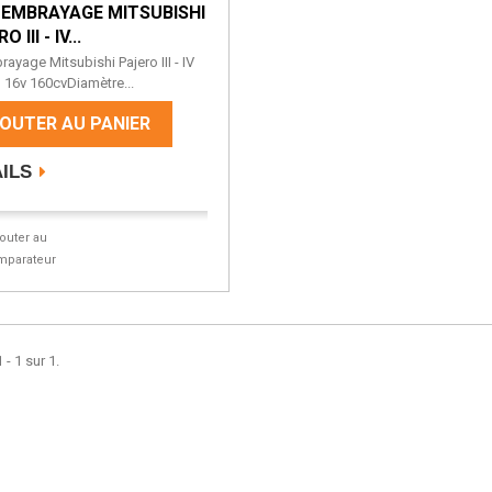
T EMBRAYAGE MITSUBISHI
 III - IV...
rayage Mitsubishi Pajero III - IV
 16v 160cvDiamètre...
OUTER AU PANIER
ILS
jouter au
mparateur
 - 1 sur 1.