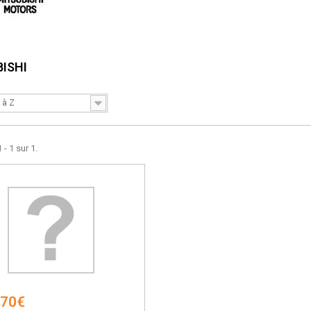
BISHI
 à Z
 - 1 sur 1.
,70€