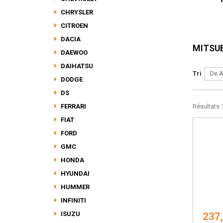
CHRYSLER
CITROEN
DACIA
MITSU
DAEWOO
DAIHATSU
Tri
De A
DODGE
DS
FERRARI
Résultats 1
FIAT
FORD
GMC
HONDA
HYUNDAI
HUMMER
INFINITI
ISUZU
237