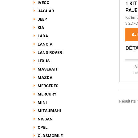
IVECO
1 KI
PAJERO
JAGUAR
Kit Emb
JEEP
3.2Di-D
KIA
AJ
LADA
LANCIA
DÉTA
LAND ROVER
LEXUS
A
MASERATI
co
MAZDA
MERCEDES
MERCURY
Résultats 1
MINI
MITSUBISHI
NISSAN
OPEL
OLDSMOBILE