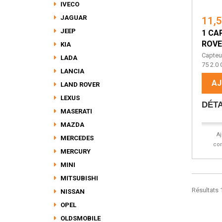
IVECO
JAGUAR
11,
JEEP
1 CA
ROVE
KIA
Capteu
LADA
75 2.0 C
LANCIA
AJ
LAND ROVER
LEXUS
DÉTA
MASERATI
MAZDA
A
MERCEDES
co
MERCURY
MINI
MITSUBISHI
Résultats 1
NISSAN
OPEL
OLDSMOBILE