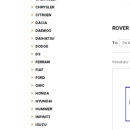
CHRYSLER
CITROEN
DACIA
ROVER
DAEWOO
DAIHATSU
Tri
De A
DODGE
DS
FERRARI
Résultats 1
FIAT
FORD
GMC
HONDA
HYUNDAI
HUMMER
INFINITI
ISUZU