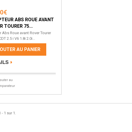
50€
PTEUR ABS ROUE AVANT
R TOURER 75...
r Abs Roue avant Rover Tourer
DT 2.5 i V6 1.8i 2.0i...
OUTER AU PANIER
ILS
jouter au
mparateur
 - 1 sur 1.