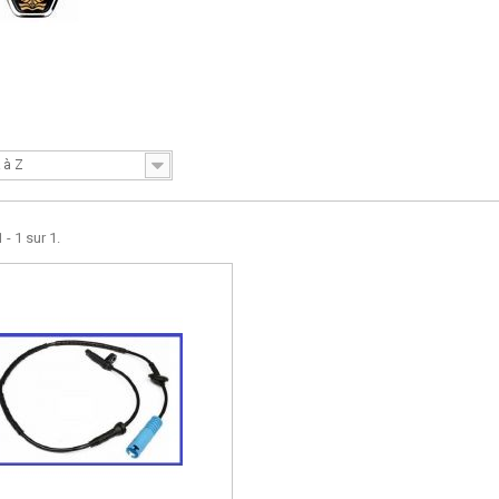
 à Z
 - 1 sur 1.