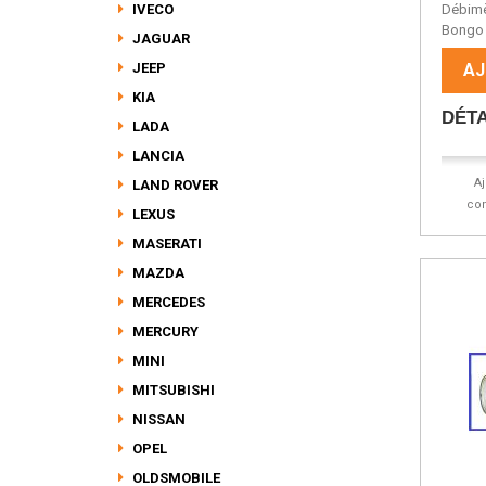
IVECO
Débimè
Bongo 
JAGUAR
JEEP
AJ
KIA
DÉTA
LADA
LANCIA
A
LAND ROVER
co
LEXUS
MASERATI
MAZDA
MERCEDES
MERCURY
MINI
MITSUBISHI
NISSAN
OPEL
OLDSMOBILE