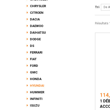
CHRYSLER
Tri
De A
CITROEN
DACIA
Résultats 1
DAEWOO
DAIHATSU
DODGE
DS
FERRARI
FIAT
FORD
GMC
HONDA
HYUNDAI
HUMMER
114
INFINITI
1 DÉ
ISUZU
ACCO