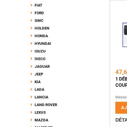
FIAT
FORD
GMC
HOLDEN
HONDA
HYUNDAI
ISUZU
IVECO
JAGUAR
47,
JEEP
1 DÉ
KIA
COUP
LADA
Dé
LANCIA
Masse D
LAND ROVER
AJ
LEXUS
DÉTA
MAZDA