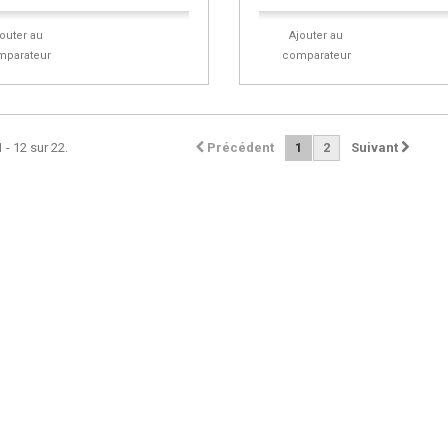
jouter au
Ajouter au
mparateur
comparateur
 - 12 sur 22.
Précédent
1
2
Suivant