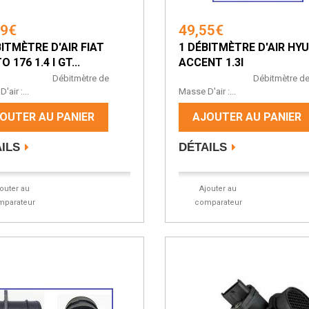
99€
49,55€
BITMÈTRE D'AIR FIAT
1 DÉBITMÈTRE D'AIR HY
 176 1.4 I GT...
ACCENT 1.3I
bitmètre de
Débitmètre d
'air :...
Masse D'air :...
OUTER AU PANIER
AJOUTER AU PANIER
ILS
DÉTAILS
jouter au
Ajouter au
mparateur
comparateur