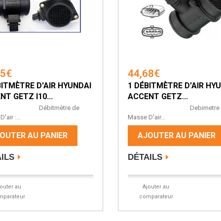
95€
44,68€
BITMÈTRE D'AIR HYUNDAI
1 DÉBITMÈTRE D'AIR HY
NT GETZ I10...
ACCENT GETZ...
bitmètre de
Debimetre d
'air :...
Masse D'air...
OUTER AU PANIER
AJOUTER AU PANIER
ILS
DÉTAILS
jouter au
Ajouter au
mparateur
comparateur