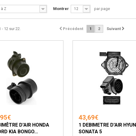
Montrer
par page
 à Z
12
 - 12 sur 22.
Précédent
1
2
Suivant
,95€
43,69€
BIMÈTRE D'AIR HONDA
1 DEBIMETRE D'AIR HYU
RD KIA BONGO...
SONATA 5