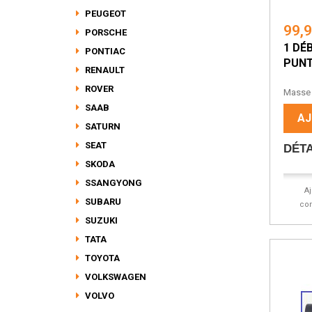
PEUGEOT
99,
PORSCHE
1 DÉ
PONTIAC
PUNTO
RENAULT
Dé
ROVER
Masse D
SAAB
AJ
SATURN
SEAT
DÉTA
SKODA
SSANGYONG
A
SUBARU
co
SUZUKI
TATA
TOYOTA
VOLKSWAGEN
VOLVO