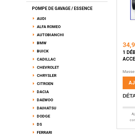
POMPE DE GAVAGE / ESSENCE
AUDI
ALFA ROMEO
AUTOBIANCHI
BMW
34,
BUICK
1 DÉ
ACCE
CADILLAC
Dé
CHEVROLET
Masse D
CHRYSLER
AJ
CITROEN
DACIA
DÉTA
DAEWOO
DAIHATSU
A
DODGE
co
DS
FERRARI