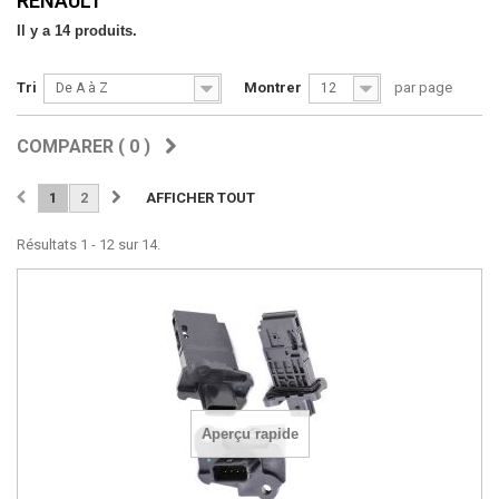
RENAULT
Il y a 14 produits.
Tri
Montrer
par page
De A à Z
12
COMPARER (
0
)
1
2
AFFICHER TOUT
Résultats 1 - 12 sur 14.
Aperçu rapide