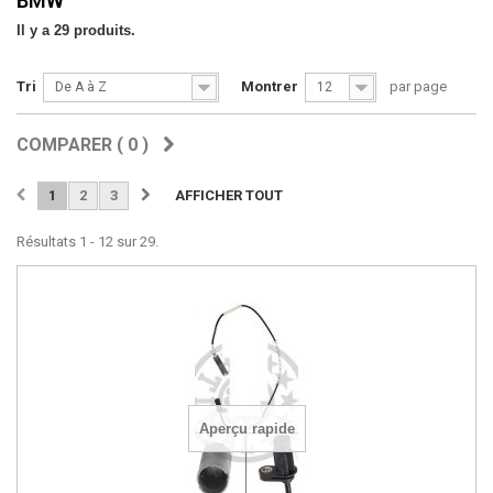
BMW
Il y a 29 produits.
Tri
Montrer
par page
De A à Z
12
COMPARER (
0
)
1
2
3
AFFICHER TOUT
Résultats 1 - 12 sur 29.
Aperçu rapide