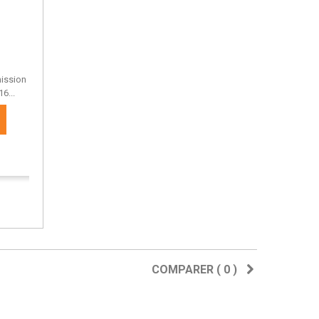
mission
6...
COMPARER (
0
)