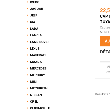
IVECO
JAGUAR
22,
JEEP
CAPT
TUYA
KIA
Capteu
LADA
MERCE
LANCIA
AJ
LAND ROVER
LEXUS
DÉTA
MASERATI
MAZDA
A
MERCEDES
co
MERCURY
MINI
MITSUBISHI
Résultats 1
NISSAN
OPEL
OLDSMOBILE