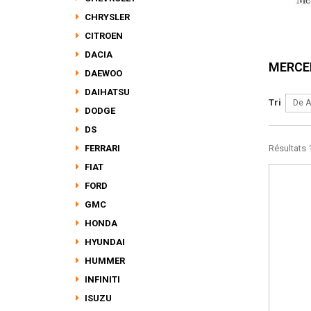
CHRYSLER
CITROEN
DACIA
MERCE
DAEWOO
DAIHATSU
Tri
De A
DODGE
DS
FERRARI
Résultats 1
FIAT
FORD
GMC
HONDA
HYUNDAI
HUMMER
INFINITI
ISUZU