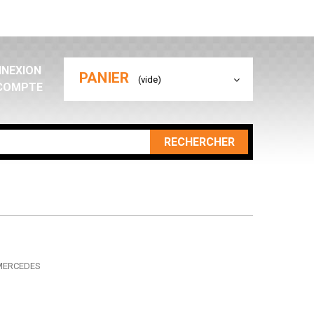
NEXION
PANIER
(vide)
COMPTE
RECHERCHER
r MERCEDES