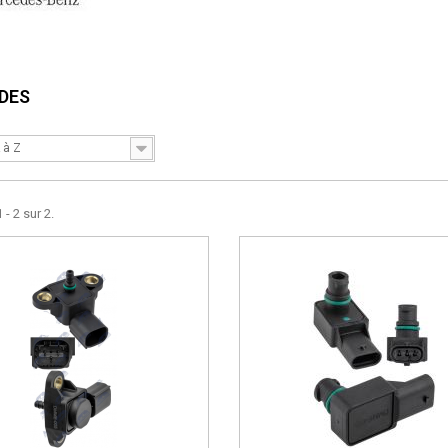
DES
 à Z
 - 2 sur 2.