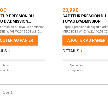
50€
20,99€
EUR PRESSION DU
CAPTEUR PRESSION DU
U D'ADMISSION...
TUYAU D'ADMISSION...
r pression du tuyau d'admission
Capteur pression du tuyau d'ad
DES W463 W204 S204 W212...
MERCEDES W463 W221 V251 C21
OUTER AU PANIER
AJOUTER AU PANIER
ILS
DÉTAILS
jouter au
Ajouter au
mparateur
comparateur
 - 2 sur 2.