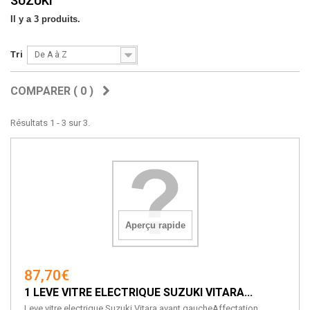
SUZUKI
Il y a 3 produits.
Tri
De A à Z
COMPARER (
0
)
Résultats 1 - 3 sur 3.
Aperçu rapide
87,70€
1 LEVE VITRE ELECTRIQUE SUZUKI VITARA...
Leve vitre electrique Suzuki Vitara avant gaucheAffectation...