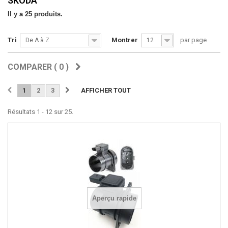
SKODA
Il y a 25 produits.
Tri
Montrer
par page
De A à Z
12
COMPARER (
0
)
1
2
3
AFFICHER TOUT
Résultats 1 - 12 sur 25.
Aperçu rapide