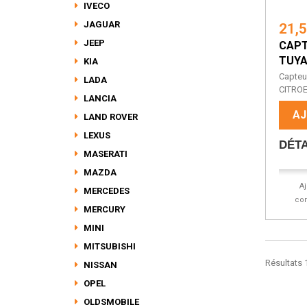
IVECO
JAGUAR
21,
JEEP
CAPT
TUYA
KIA
Capteu
LADA
CITROE
LANCIA
AJ
LAND ROVER
LEXUS
DÉTA
MASERATI
MAZDA
A
MERCEDES
co
MERCURY
MINI
MITSUBISHI
Résultats 1
NISSAN
OPEL
OLDSMOBILE