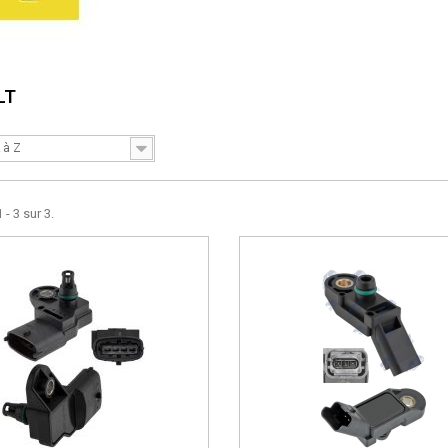
LT
 à Z
 - 3 sur 3.