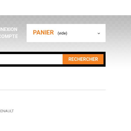
NEXION
PANIER
(vide)
COMPTE
RECHERCHER
 RENAULT