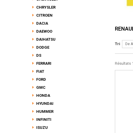
CHRYSLER
CITROEN
DACIA
RENAU
DAEWOO
DAIHATSU
Tri
De A
DODGE
DS
FERRARI
Résultats 1
FIAT
FORD
GMC
HONDA
HYUNDAI
HUMMER
INFINITI
ISUZU