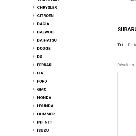
CHRYSLER
CITROEN
DACIA
SUBAR
DAEWOO
DAIHATSU
Tri
De A
DODGE
DS
FERRARI
Résultats 1
FIAT
FORD
GMC
HONDA
HYUNDAI
HUMMER
INFINITI
ISUZU