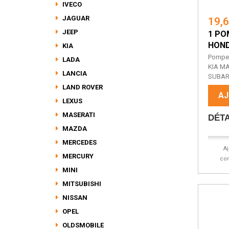
IVECO
JAGUAR
19,
JEEP
1 PO
HOND
KIA
Pompe
LADA
KIA M
LANCIA
SUBARU
LAND ROVER
AJ
LEXUS
MASERATI
DÉTA
MAZDA
MERCEDES
A
MERCURY
co
MINI
MITSUBISHI
NISSAN
OPEL
OLDSMOBILE