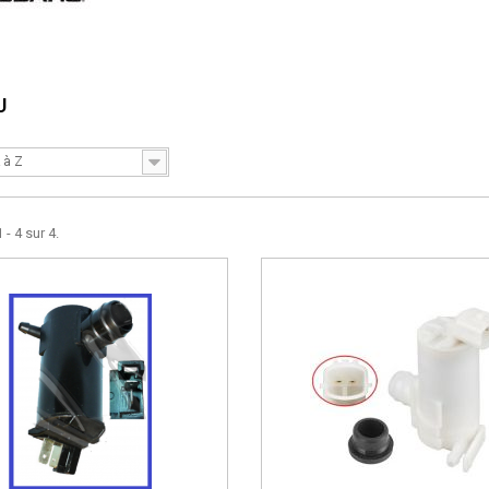
U
 à Z
 - 4 sur 4.