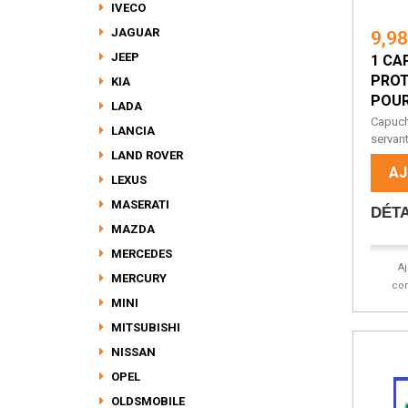
IVECO
JAGUAR
9,9
JEEP
1 CA
PRO
KIA
POUR.
LADA
Capuch
LANCIA
servant
LAND ROVER
AJ
LEXUS
MASERATI
DÉTA
MAZDA
MERCEDES
A
MERCURY
co
MINI
MITSUBISHI
NISSAN
OPEL
OLDSMOBILE