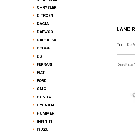
CHRYSLER
CITROEN
DACIA
LAND 
DAEWOO
DAIHATSU
Tri
De A
DODGE
DS
FERRARI
Résultats 1
FIAT
FORD
GMC
HONDA
HYUNDAI
HUMMER
INFINITI
ISUZU