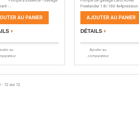
e à Essence - Gavage
Pompe de gavage Land Rover
ant -...
Freelander 1.8 i 16V 4x4pression :
OUTER AU PANIER
AJOUTER AU PANIER
ILS
DÉTAILS
jouter au
Ajouter au
mparateur
comparateur
 - 12 sur 12.