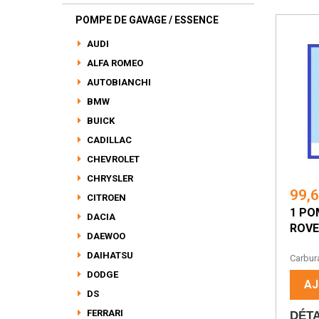
POMPE DE GAVAGE / ESSENCE
AUDI
ALFA ROMEO
AUTOBIANCHI
BMW
BUICK
CADILLAC
CHEVROLET
CHRYSLER
99,
CITROEN
1 PO
DACIA
ROVE
DAEWOO
Pomp
DAIHATSU
Carbura
DODGE
AJ
DS
FERRARI
DÉTA