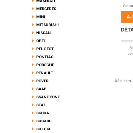
Pomp
MASERATI
- Carbur
MERCEDES
AJ
MINI
MITSUBISHI
DÉTA
NISSAN
OPEL
A
PEUGEOT
co
PONTIAC
PORSCHE
RENAULT
ROVER
Résultats 1
SAAB
SSANGYONG
SEAT
SKODA
SUBARU
SUZUKI