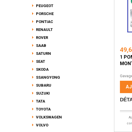
PEUGEOT
PORSCHE
PONTIAC
RENAULT
ROVER
SAAB
49,
SATURN
1 PO
SEAT
MON
SKODA
Pom
Gavage 
SSANGYONG
SUBARU
AJ
SUZUKI
DÉTA
TATA
TOYOTA
VOLKSWAGEN
A
co
VOLVO