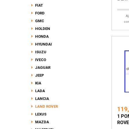
FIAT
FORD
A
GMC
co
HOLDEN
HONDA
HYUNDAI
ISUZU
IVECO
JAGUAR
JEEP
KIA
LADA
LANCIA
LAND ROVER
119
LEXUS
1 PO
MAZDA
ROVER