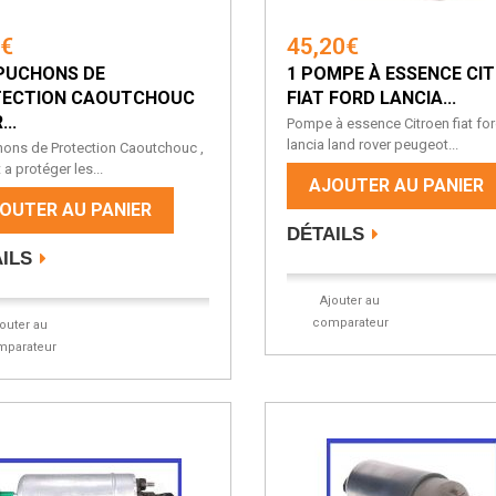
8€
45,20€
PUCHONS DE
1 POMPE À ESSENCE CI
TECTION CAOUTCHOUC
FIAT FORD LANCIA...
..
Pompe à essence Citroen fiat fo
lancia land rover peugeot...
ons de Protection Caoutchouc ,
 a protéger les...
AJOUTER AU PANIER
OUTER AU PANIER
DÉTAILS
ILS
Ajouter au
comparateur
jouter au
mparateur