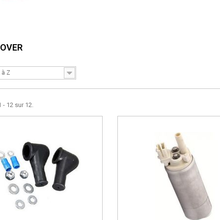
ROVER
 à Z
 - 12 sur 12.